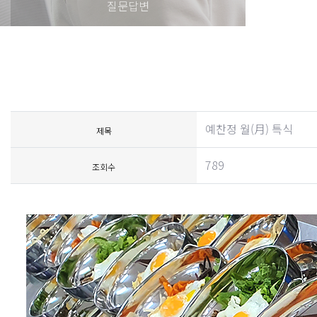
질문답변
예찬정 월(月) 특식
제목
789
조회수