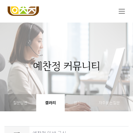
예찬정 커뮤니티
질문답변
갤러리
웹진
자주묻는질문