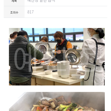
예찬정 일반 급식
제목
817
조회수