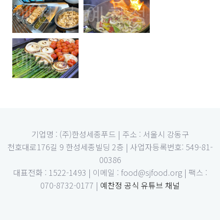
기업명 : (주)한성세종푸드 | 주소 : 서울시 강동구
천호대로176길 9 한성세종빌딩 2층 | 사업자등록번호: 549-81-
00386
대표전화 : 1522-1493 | 이메일 : food@sjfood.org | 팩스 :
070-8732-0177 |
예찬정 공식 유튜브 채널