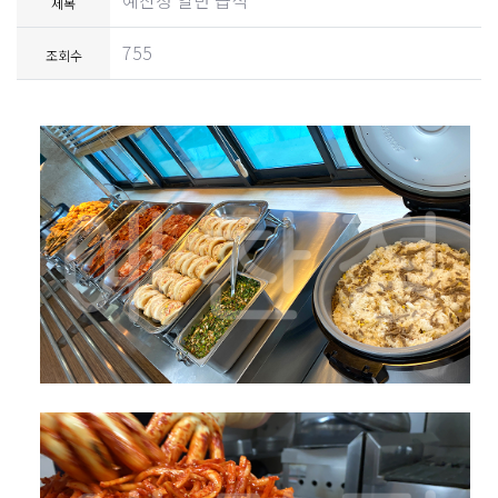
예찬정 일반 급식
제목
755
조회수