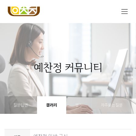
예찬정 커뮤니티
질문답변
갤러리
웹진
자주묻는질문