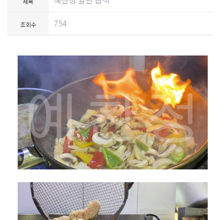
예찬정 일반 급식
제목
754
조회수