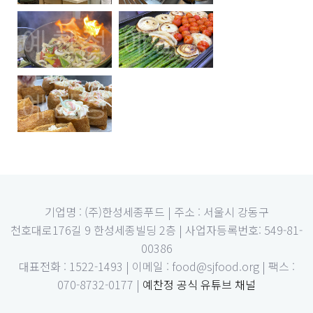
기업명 : (주)한성세종푸드 | 주소 : 서울시 강동구
천호대로176길 9 한성세종빌딩 2층 | 사업자등록번호: 549-81-
00386
대표전화 : 1522-1493 | 이메일 : food@sjfood.org | 팩스 :
070-8732-0177 |
예찬정 공식 유튜브 채널