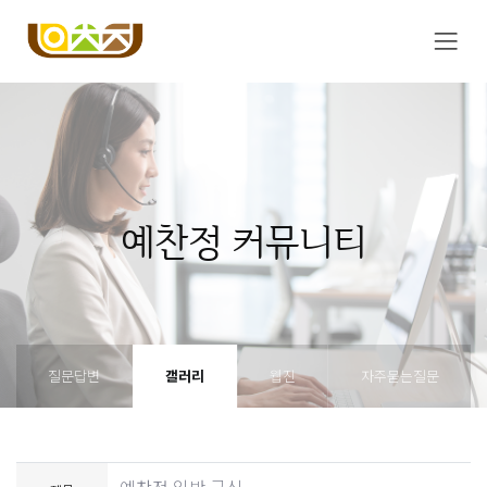
예찬정 커뮤니티
질문답변
갤러리
웹진
자주묻는질문