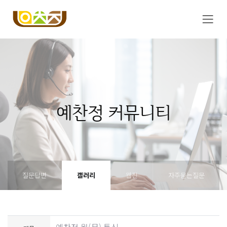
예찬정 커뮤니티
질문답변
갤러리
웹진
자주묻는질문