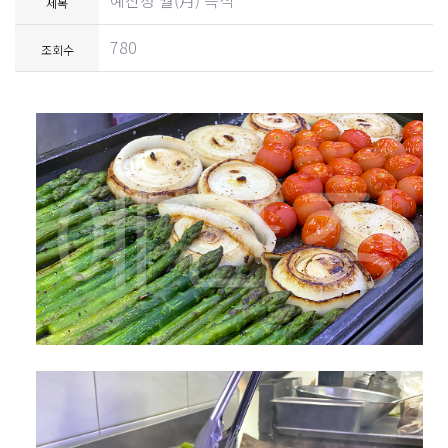
예찬정 월(月) 특식
제목
780
조회수