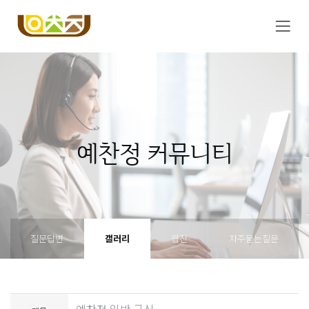
예찬정 커뮤니티
질문답변
갤러리
웹진
자주묻는질문