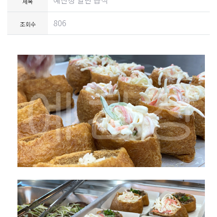
예찬정 일반 급식
제목
806
조회수