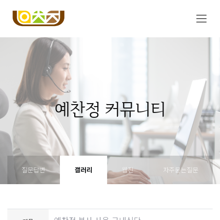
예찬정 커뮤니티
질문답변
갤러리
웹진
자주묻는질문