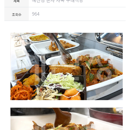
예찬정 본사 사옥 구내식당
제목
964
조회수