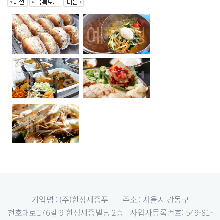
기업명 : (주)한성세종푸드 | 주소 : 서울시 강동구
천호대로176길 9 한성세종빌딩 2층 | 사업자등록번호: 549-81-