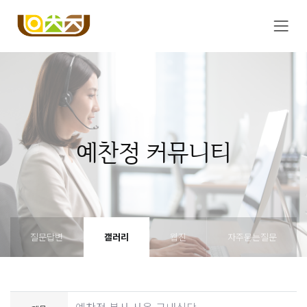
예찬정 커뮤니티
질문답변
갤러리
웹진
자주묻는질문