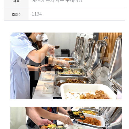
예찬정 본사 사옥 구내식당
제목
1134
조회수