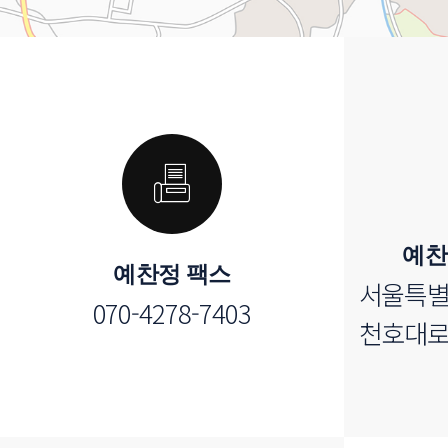
예찬
예찬정 팩스
서울특별
070-4278-7403
천호대로1