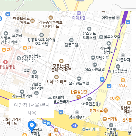
예찬정 (서울)본사
사옥